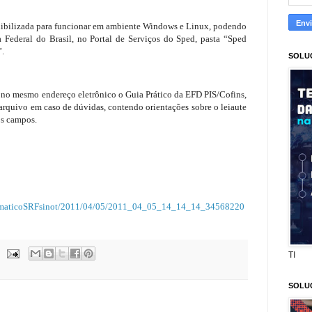
onibilizada para funcionar em ambiente Windows e Linux, podendo
ta Federal do Brasil, no Portal de Serviços do Sped, pasta “Sped
”.
SOLU
no mesmo endereço eletrônico o Guia Prático da EFD PIS/Cofins,
o arquivo em caso de dúvidas, contendo orientações sobre o leiaute
os campos.
utomaticoSRFsinot/2011/04/05/2011_04_05_14_14_14_34568220
TI
SOLU