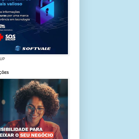
UP
ÇÕES