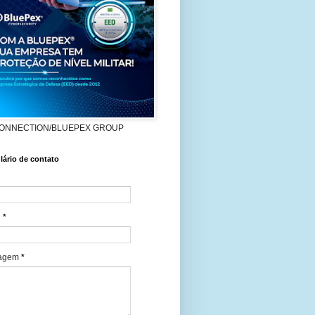
ONNECTION/BLUEPEX GROUP
ário de contato
l
*
agem
*