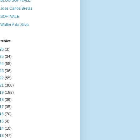
BLOG SOFTVALE
Jose Carlos Bretas
SOFTVALE
Walter A da Silva
rchive
26
(3)
25
(34)
24
(55)
23
(36)
22
(55)
21
(300)
19
(188)
18
(39)
17
(35)
16
(70)
15
(4)
14
(10)
13
(47)