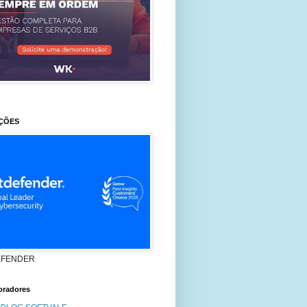
ÇÕES
EFENDER
oradores