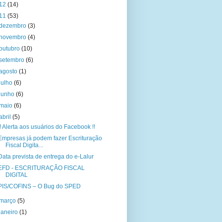
12
(14)
11
(53)
dezembro
(3)
novembro
(4)
outubro
(10)
setembro
(6)
agosto
(1)
julho
(6)
junho
(6)
maio
(6)
abril
(5)
!! Alerta aos usuários do Facebook !!
Empresas já podem fazer Escrituração
Fiscal Digita...
Data prevista de entrega do e-Lalur
EFD - ESCRITURAÇÃO FISCAL
DIGITAL
PIS/COFINS – O Bug do SPED
março
(5)
janeiro
(1)