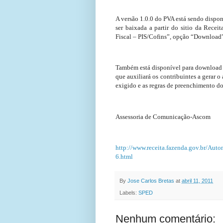
A versão 1.0.0 do PVA está sendo disp
ser baixada a partir do sitio da Recei
Fiscal – PIS/Cofins”, opção “Download
Também está disponível para download 
que auxiliará os contribuintes a gerar 
exigido e as regras de preenchimento d
Assessoria de Comunicação-Ascom
http://www.receita.fazenda.gov.br/A
6.html
By
Jose Carlos Bretas
at
abril 11, 2011
Labels:
SPED
Nenhum comentário: