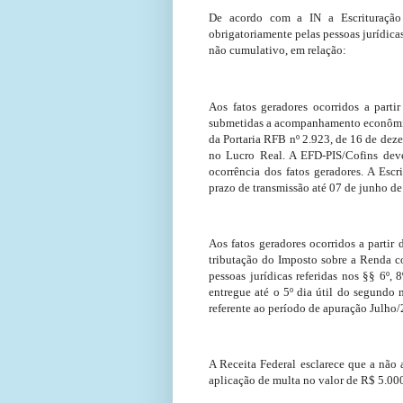
De acordo com a IN a Escrituração 
obrigatoriamente pelas pessoas jurídicas
não cumulativo, em relação:
Aos fatos geradores ocorridos a parti
submetidas a acompanhamento econômico
da Portaria RFB nº 2.923, de 16 de de
no Lucro Real. A EFD-PIS/Cofins deve
ocorrência dos fatos geradores. A Esc
prazo de transmissão até 07 de junho d
Aos fatos geradores ocorridos a partir 
tributação do Imposto sobre a Renda c
pessoas jurídicas referidas nos §§ 6º, 
entregue até o 5º dia útil do segundo 
referente ao período de apuração Julho/
A Receita Federal esclarece que a não 
aplicação de multa no valor de R$ 5.000