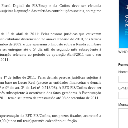
Fiscal Digital do PIS/Pasep e da Cofins deve ser efetuada
 sujeitas à apuração das referidas contribuições sociais, no regime
r de 1º de abril de 2011: Pelas pessoas jurídicas que estiveram
-tributário diferenciado no ano-calendário de 2010, nos termos
zembro de 2009, e que apuraram o Imposto sobre a Renda com base
 ser entregue até o 5º dia útil do segundo mês subseqüente à
WINC
rituração referente ao período de apuração Abril/2011 tem o seu
e 2011;
Formul
Nome
de 1º de julho de 2011: Pelas demais pessoas jurídicas sujeitas à
om base no Lucro Real (exceto as entidades financeiras e demais
8º e 9º do art. 3º da Lei nº 9.718/98). A EFD-PIS/Cofins deve ser
E-mai
mês subseqüente à ocorrência dos fatos geradores. A Escrituração
2011 tem o seu prazo de transmissão até 08 de setembro de 2011.
Mens
apresentação da EFD-PIS/Cofins, nos prazos fixados, acarretará a
,00 (cinco mil reais) por mês-calendário ou fração.