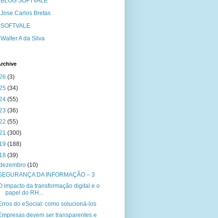
BLOG SOFTVALE
Jose Carlos Bretas
SOFTVALE
Walter A da Silva
rchive
26
(3)
25
(34)
24
(55)
23
(36)
22
(55)
21
(300)
19
(188)
18
(39)
dezembro
(10)
SEGURANÇA DA INFORMAÇÃO – 3
O impacto da transformação digital e o
papel do RH...
Erros do eSocial: como solucioná-los
Empresas devem ser transparentes e