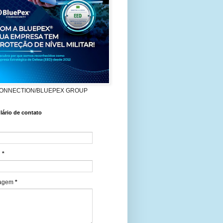
ONNECTION/BLUEPEX GROUP
ário de contato
l
*
agem
*