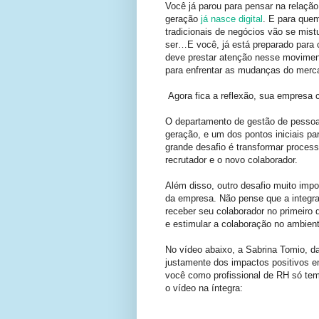
Você já parou para pensar na relaçã
geração
já nasce digital
. E para quem
tradicionais de negócios vão se mist
ser…E você, já está preparado para
deve prestar atenção nesse moviment
para enfrentar as mudanças do merc
Agora fica a reflexão, sua empresa
O departamento de gestão de pesso
geração, e um dos pontos iniciais pa
grande desafio é transformar process
recrutador e o novo colaborador.
Além disso, outro desafio muito impo
da empresa. Não pense que a integr
receber seu colaborador no primeiro 
e estimular a colaboração no ambient
No vídeo abaixo, a Sabrina Tomio, da
justamente dos impactos positivos e
você como profissional de RH só tem 
o vídeo na íntegra:
FONTE: 