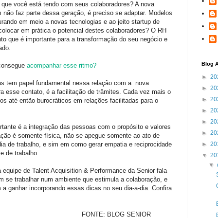
o que você está tendo com seus colaboradores? A nova
 não faz parte dessa geração, é preciso se adaptar. Modelos
urando em meio a novas tecnologias e ao jeito startup de
 colocar em
prática o
potencial destes colaboradores? O RH
o que é importante para a transformação do seu negócio e
ado.
Blog A
 consegue
acompanhar esse ritmo?
►
20
as tem papel fundamental nessa relação com a nova
►
20
ra esse contato, é a facilitação de trâmites. Cada vez mais o
►
20
os até então burocráticos em relações facilitadas para o
►
20
►
20
rtante é a integração das pessoas com o propósito e valores
►
20
ação é somente física, não se apegue somente ao ato de
dia de trabalho, e sim em como gerar empatia e reciprocidade
►
20
e de trabalho.
▼
20
▼
 equipe de Talent Acquisition & Performance da Senior fala
m se trabalhar num ambiente que estimula a colaboração, e
a ganhar incorporando essas dicas no seu dia-a-dia. Confira
BLOG SENIOR