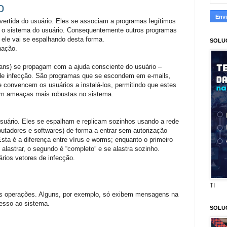
o
ertida do usuário. Eles se associam a programas legítimos
 o sistema do usuário. Consequentemente outros programas
 ele vai se espalhando desta forma.
SOLU
nação.
ans) se propagam com a ajuda consciente do usuário –
 de infecção. São programas que se escondem em e-mails,
 convencem os usuários a instalá-los, permitindo que estes
alem ameaças mais robustas no sistema.
uário. Eles se espalham e replicam sozinhos usando a rede
tadores e softwares) de forma a entrar sem autorização
sta é a diferença entre vírus e worms; enquanto o primeiro
alastrar, o segundo é “completo” e se alastra sozinho.
ios vetores de infecção.
TI
s operações. Alguns, por exemplo, só exibem mensagens na
cesso ao sistema.
SOLU