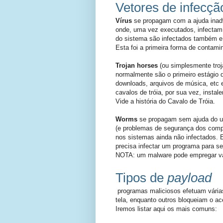
Vetores de infecçã
Vírus
se propagam com a ajuda inadv
onde, uma vez executados, infectam
do sistema são infectados também e
Esta foi a primeira forma de contami
Trojan horses
(ou simplesmente troj
normalmente são o primeiro estágio
downloads, arquivos de música, etc e
cavalos de tróia, por sua vez, inst
Vide a história do Cavalo de Tróia.
Worms
se propagam sem ajuda do us
(e problemas de segurança dos compu
nos sistemas ainda não infectados. E
precisa infectar um programa para se 
NOTA: um malware pode empregar vár
Tipos de
payload
programas maliciosos efetuam vária
tela, enquanto outros bloqueiam o a
Iremos listar aqui os mais comuns: