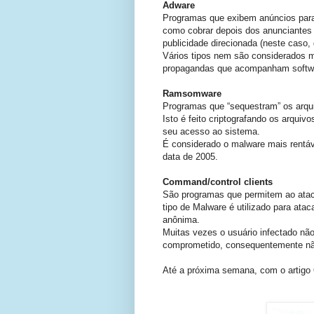
Adware
Programas que exibem anúncios para 
como cobrar depois dos anunciantes 
publicidade direcionada (neste caso
Vários tipos nem são considerados m
propagandas que acompanham softwar
Ramsomware
Programas que “sequestram” os arqui
Isto é feito criptografando os arqu
seu acesso ao sistema.
É considerado o malware mais rentáv
data de 2005.
Command/control clients
São programas que permitem ao atac
tipo de Malware é utilizado para ata
anônima.
Muitas vezes o usuário infectado nã
comprometido, consequentemente n
Até a próxima semana, com o artigo
FONTE WI