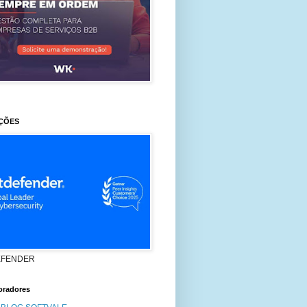
ÇÕES
EFENDER
oradores