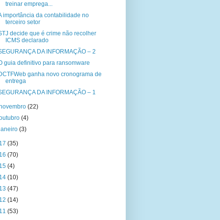
treinar emprega...
A importância da contabilidade no
terceiro setor
STJ decide que é crime não recolher
ICMS declarado
SEGURANÇA DA INFORMAÇÃO – 2
O guia definitivo para ransomware
DCTFWeb ganha novo cronograma de
entrega
SEGURANÇA DA INFORMAÇÃO – 1
novembro
(22)
outubro
(4)
janeiro
(3)
17
(35)
16
(70)
15
(4)
14
(10)
13
(47)
12
(14)
11
(53)