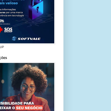
UP
ÇÕES