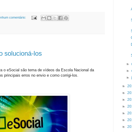
nhum comentário:
o solucioná-los
►
ra o eSocial são tema de vídeos da Escola Nacional da
►
 principais erros no envio e como corrigi-los.
►
►
20
►
20
►
20
►
20
►
20
►
20
►
20