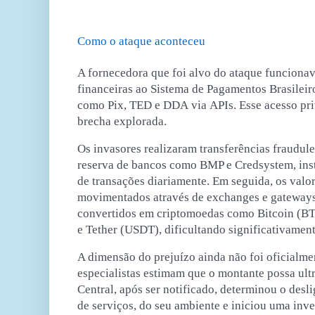
Como o ataque aconteceu
A fornecedora que foi alvo do ataque funcionav
financeiras
ao Sistema de Pagamentos Brasileir
como
Pix
,
TED
e
DDA
via
APIs
. Esse acesso pr
brecha explorada.
Os invasores realizaram transferências fraudul
reserva de bancos como BMP e Credsystem, ins
de transações diariamente. Em seguida,
os valo
movimentados através de exchanges e gateway
convertidos em criptomoedas como
Bitcoin
(B
e
Tether
(USDT),
dificultando
significativamen
A dimensão do prejuízo ainda não foi oficialm
especialistas estimam que o montante
possa ult
Central
, após ser notificado,
determinou o desli
de serviços,
do seu ambiente e iniciou uma inv