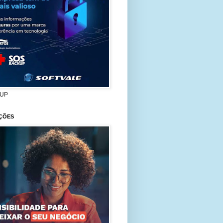
UP
ÇÕES