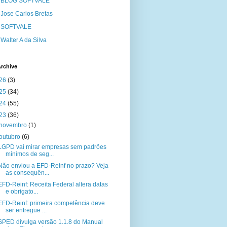
BLOG SOFTVALE
Jose Carlos Bretas
SOFTVALE
Walter A da Silva
rchive
26
(3)
25
(34)
24
(55)
23
(36)
novembro
(1)
outubro
(6)
LGPD vai mirar empresas sem padrões
mínimos de seg...
Não enviou a EFD-Reinf no prazo? Veja
as consequên...
EFD-Reinf: Receita Federal altera datas
e obrigato...
EFD-Reinf: primeira competência deve
ser entregue ...
SPED divulga versão 1.1.8 do Manual