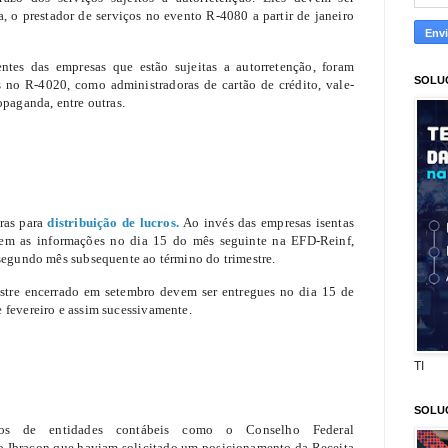
a, o prestador de serviços no evento R-4080 a partir de janeiro
entes das empresas que estão sujeitas a autorretenção, foram
SOLU
s no R-4020, como administradoras de cartão de crédito, vale-
opaganda, entre outras.
gras para
distribuição de lucros.
Ao invés das empresas isentas
rem as informações no dia 15 do mês seguinte na EFD-Reinf,
 segundo mês subsequente ao término do trimestre.
stre encerrado em setembro devem ser entregues no dia 15 de
 fevereiro e assim sucessivamente.
TI
SOLU
dos de entidades contábeis como o Conselho Federal
o Ibracon que haviam solicitado um posicionamento da Receita