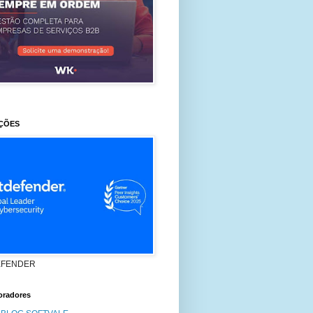
ÇÕES
EFENDER
oradores