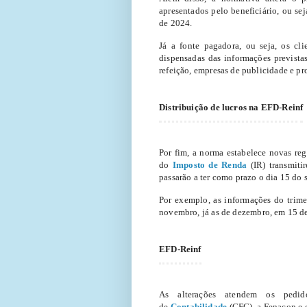
apresentados pelo beneficiário, ou sej
de 2024.
Já a fonte pagadora, ou seja, os cli
dispensadas das informações prevista
refeição, empresas de publicidade e pr
Distribuição de lucros na EFD-Reinf
Por fim, a norma estabelece novas re
do
Imposto de Renda
(IR) transmiti
passarão a ter como prazo o dia 15 do
Por exemplo, as informações do trime
novembro, já as de dezembro, em 15 de
EFD-Reinf
As alterações atendem os pedi
de
Contabilidade
(CFC), a Fenacon e 