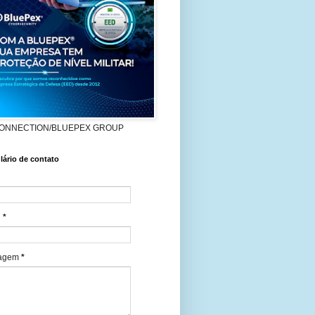
ONNECTION/BLUEPEX GROUP
ário de contato
l
*
agem
*