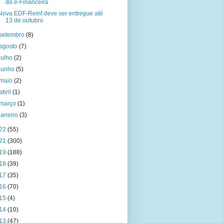
da e-Financeira
Nova EDF-Reinf deve ser entregue até
13 de outubro
setembro
(8)
agosto
(7)
julho
(2)
junho
(5)
maio
(2)
abril
(1)
março
(1)
janeiro
(3)
22
(55)
21
(300)
19
(188)
18
(39)
17
(35)
16
(70)
15
(4)
14
(10)
13
(47)