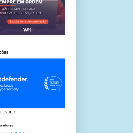
ÇÕES
EFENDER
oradores