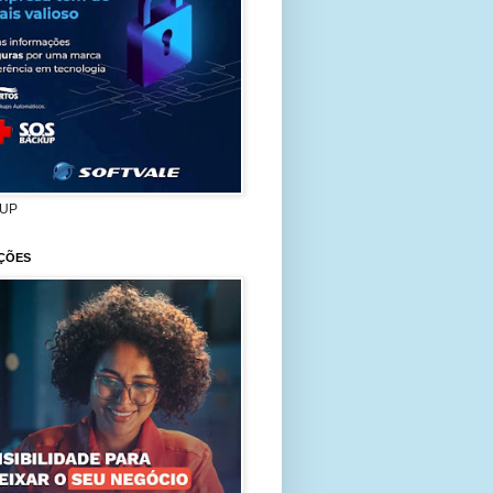
UP
ÇÕES