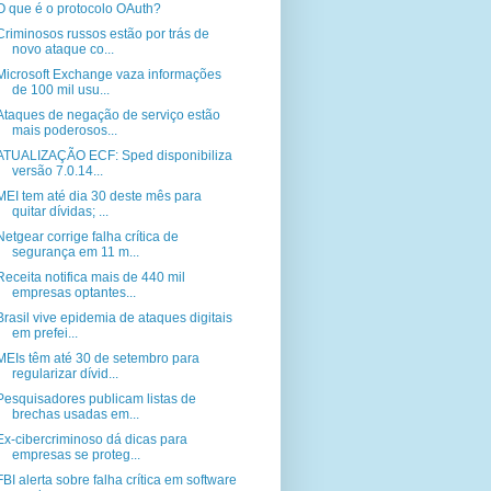
O que é o protocolo OAuth?
Criminosos russos estão por trás de
novo ataque co...
Microsoft Exchange vaza informações
de 100 mil usu...
Ataques de negação de serviço estão
mais poderosos...
ATUALIZAÇÃO ECF: Sped disponibiliza
versão 7.0.14...
MEI tem até dia 30 deste mês para
quitar dívidas; ...
Netgear corrige falha crítica de
segurança em 11 m...
Receita notifica mais de 440 mil
empresas optantes...
Brasil vive epidemia de ataques digitais
em prefei...
MEIs têm até 30 de setembro para
regularizar dívid...
Pesquisadores publicam listas de
brechas usadas em...
Ex-cibercriminoso dá dicas para
empresas se proteg...
FBI alerta sobre falha crítica em software