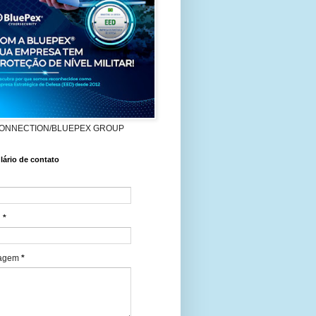
ONNECTION/BLUEPEX GROUP
ário de contato
l
*
agem
*