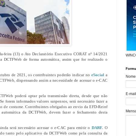
da-feira (13) o Ato Declaratório Executivo CORAT nº 14/2021
WINC
r a DCTFWeb de forma automática, assim que for realizado o
Formul
utubro de 2021, os contribuintes poderão indicar no
eSocial
a
Nome
CTFWeb, dispensando assim a necessidade de acessar o e-CAC
E-mai
CTFWeb poderá optar pela transmissão direta, desde que não
Se forem informados valores suspensos, será necessário fazer a
o de costume. Contribuintes obrigados ao envio da EFD-Reinf
Mens
ão automática da DCTFWeb, devem fazer o fechamento desta
nda será necessário acessar o e-CAC para emitir o
DARF.
O
ido tanto pelo aplicativo da DCTFWeb como pela consulta da