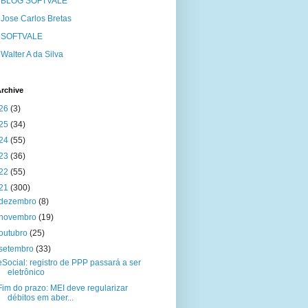
BLOG SOFTVALE
Jose Carlos Bretas
SOFTVALE
Walter A da Silva
rchive
26
(3)
25
(34)
24
(55)
23
(36)
22
(55)
21
(300)
dezembro
(8)
novembro
(19)
outubro
(25)
setembro
(33)
eSocial: registro de PPP passará a ser
eletrônico
Fim do prazo: MEI deve regularizar
débitos em aber...