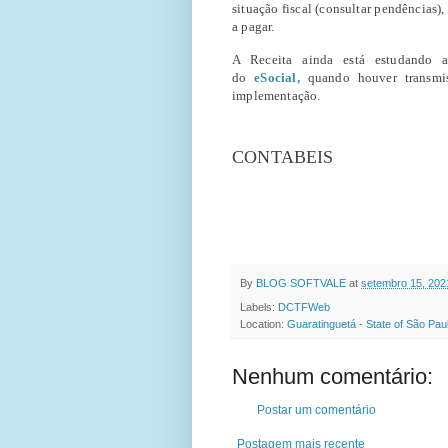
situação fiscal (consultar pendências),
a pagar.
A Receita ainda está estudando 
do
eSocial,
quando houver transmi
implementação.
FONT
CONTABEIS
By
BLOG SOFTVALE
at
setembro 15, 202
Labels:
DCTFWeb
Location:
Guaratinguetá - State of São Paul
Nenhum comentário:
Postar um comentário
Postagem mais recente