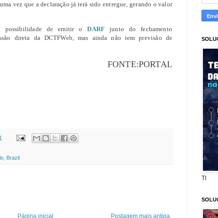
 uma vez que a declaração já terá sido entregue, gerando o valor
a possibilidade de emitir o
DARF
junto do fechamento
ssão direta da DCTFWeb, mas ainda não tem previsão de
SOLU
E:PORTAL
1
o, Brazil
TI
SOLU
Página inicial
Postagem mais antiga