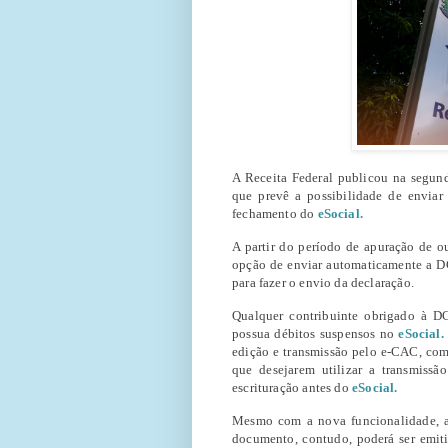
A Receita Federal publicou na segun
que prevê a possibilidade de envia
fechamento do
eSocial.
A partir do período de apuração de o
opção de enviar automaticamente a D
para fazer o envio da declaração.
Qualquer contribuinte obrigado à D
possua débitos suspensos no
eSocial.
edição e transmissão pelo e-CAC, com
que desejarem utilizar a transmiss
escrituração antes do
eSocial.
Mesmo com a nova funcionalidade, ai
documento, contudo, poderá ser emit