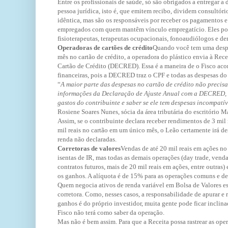
Entre os profissionais de saúde, só são obrigados a entregar a
pessoa jurídica, isto é, que emitem recibo, dividem consultór
idêntica, mas são os responsáveis por receber os pagamentos e
empregados com quem mantêm vínculo empregatício. Eles pod
fisioterapeutas, terapeutas ocupacionais, fonoaudiólogos e den
Operadoras de cartões de crédito
Quando você tem uma despe
mês no cartão de crédito, a operadora do plástico envia à Rec
Cartão de Crédito (DECRED). Essa é a maneira de o Fisco ac
financeiras, pois a DECRED traz o CPF e todas as despesas do 
“
A maior parte das despesas no cartão de crédito não precisa
informações da Declaração de Ajuste Anual com a DECRED, o
gastos do contribuinte e saber se ele tem despesas incompatí
Rosiene Soares Nunes, sócia da área tributária do escritório 
Assim, se o contribuinte declara receber rendimentos de 3 mil
mil reais no cartão em um único mês, o Leão certamente irá de
renda não declaradas.
Corretoras de valores
Vendas de até 20 mil reais em ações n
isentas de IR, mas todas as demais operações (day trade, venda
contratos futuros, mais de 20 mil reais em ações, entre outras)
os ganhos. A alíquota é de 15% para as operações comuns e de
Quem negocia ativos de renda variável em Bolsa de Valores est
corretora. Como, nesses casos, a responsabilidade de apurar e 
ganhos é do próprio investidor, muita gente pode ficar inclin
Fisco não terá como saber da operação.
Mas não é bem assim. Para que a Receita possa rastrear as oper