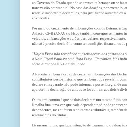
ao Governo do Estado quando se transmite herança ou se faz u
transmissão patrimonial. No caso das doações, por exemplo, a
renda, é importante declará-las, para justificar o aumento ou 
envolvidas.
Por meio do cruzamento de informações com os Detrans, a Cap
Aviação Civil (ANAC), o Fisco também consegue se manter in
veículos, embarcações e aviões particulares, respectivamente
não só é preciso declará-lo como ter condições financeiras de 
“
Hoje o Fisco não reconhece que tem acesso aos gastos dos 
a Nota Fiscal Paulista ou a Nota Fiscal Eletrônica. Mas indi
sócio-diretor da NK Contabilidade.
A Receita também é capaz de cruzar as informações das Declar
contribuintes pessoa física, o que também pode revelar incons
declare em separado não pode informar a posse integral de 
aparecer na declaração de ambos se for comum aos dois e divi
Outro erro comum é que os dois declarem um mesmo filho com
à malha fina, uma vez que cada dependente só pode aparecer 
dependentes, mas auferem rendimentos tributáveis, também d
rendimentos do titular.
Da mesma forma, qualquer situação de pagamento ou doação q