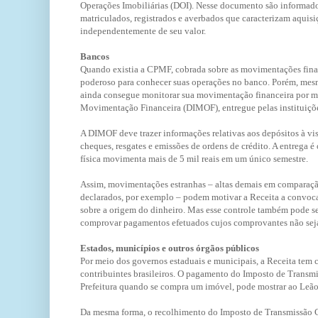
Operações Imobiliárias (DOI). Nesse documento são informad
matriculados, registrados e averbados que caracterizam aquisi
independentemente de seu valor.
Bancos
Quando existia a CPMF, cobrada sobre as movimentações finan
poderoso para conhecer suas operações no banco. Porém, mes
ainda consegue monitorar sua movimentação financeira por m
Movimentação Financeira (DIMOF), entregue pelas instituiçõe
A DIMOF deve trazer informações relativas aos depósitos à v
cheques, resgates e emissões de ordens de crédito. A entrega 
física movimenta mais de 5 mil reais em um único semestre.
Assim, movimentações estranhas – altas demais em comparaçã
declarados, por exemplo – podem motivar a Receita a convocar
sobre a origem do dinheiro. Mas esse controle também pode se
comprovar pagamentos efetuados cujos comprovantes não seja
Estados, municípios e outros órgãos públicos
Por meio dos governos estaduais e municipais, a Receita tem
contribuintes brasileiros. O pagamento do Imposto de Transmi
Prefeitura quando se compra um imóvel, pode mostrar ao Leã
Da mesma forma, o recolhimento do Imposto de Transmissão 