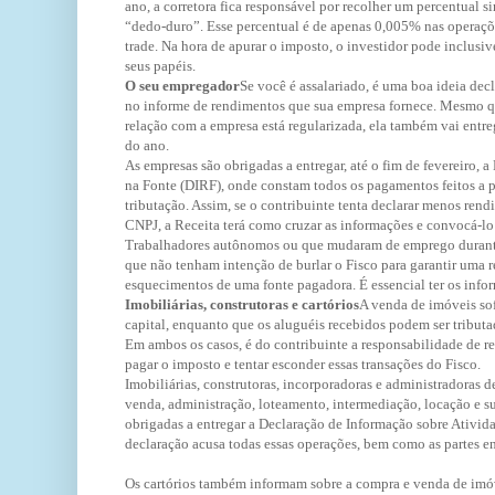
ano, a corretora fica responsável por recolher um percentual s
“dedo-duro”. Esse percentual é de apenas 0,005% nas operaç
trade. Na hora de apurar o imposto, o investidor pode inclusiv
seus papéis.
O seu empregador
Se você é assalariado, é uma boa ideia decl
no informe de rendimentos que sua empresa fornece. Mesmo qu
relação com a empresa está regularizada, ela também vai entr
do ano.
As empresas são obrigadas a entregar, até o fim de fevereiro,
na Fonte (DIRF), onde constam todos os pagamentos feitos a pes
tributação. Assim, se o contribuinte tenta declarar menos ren
CNPJ, a Receita terá como cruzar as informações e convocá-lo 
Trabalhadores autônomos ou que mudaram de emprego durante
que não tenham intenção de burlar o Fisco para garantir uma r
esquecimentos de uma fonte pagadora. É essencial ter os infor
Imobiliárias, construtoras e cartórios
A venda de imóveis so
capital, enquanto que os aluguéis recebidos podem ser tribut
Em ambos os casos, é do contribuinte a responsabilidade de re
pagar o imposto e tentar esconder essas transações do Fisco.
Imobiliárias, construtoras, incorporadoras e administradoras 
venda, administração, loteamento, intermediação, locação e s
obrigadas a entregar a Declaração de Informação sobre Ativid
declaração acusa todas essas operações, bem como as partes e
Os cartórios também informam sobre a compra e venda de imó