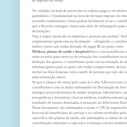
de imposto de renda
Ter cuidado na hora de preencher os valores pagos e recebid
patrimônio, é fundamental na hora de declarar imposto de rend
esconder rendimentos e bens podem facilmente levar o contribu
que a Receita consegue cruzar uma série de informações para d
declarações.
Veja a seguir quem são as empresas e pessoas que podem “dedu
simplesmente quem erra na declaração – obrigando o contribui
multa e juros caso tenha deixado de pagar IR no prazo certo:
Médicos, planos de saúde e hospitais
Erros e inconsistências 
entre os principais motivos de retenção dos contribuintes na 
dedução dos gastos, o contribuinte pode cair na tentação de d
informar gastos para os quais não tenha comprovantes, deixar
incluir na lista despesas com a saúde de pessoas que não são 
uma restituição maior.
Só que a chance de entrar pelo cano aí é alta. A Receita tem c
contribuintes com os dados informados na Declaração de Ser
entregue por profissionais de saúde, hospitais, laboratórios, s
(ortopédicas e dentárias), clínicas médicas, estabelecimentos g
entidades de ensino destinadas à instrução de deficientes físi
Nesse documento são informados o nome e CPF do responsáv
houver) do beneficiário do serviço e os valores recebidos pela
específico dos planos de saúde, são informados os dados do tit
contribuição referentes a cada um e eventuais valores reembol