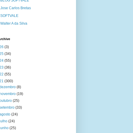
BLOG SOFTVALE
Jose Carlos Bretas
SOFTVALE
Walter A da Silva
rchive
26
(3)
25
(34)
24
(55)
23
(36)
22
(55)
21
(300)
dezembro
(8)
novembro
(19)
outubro
(25)
setembro
(33)
agosto
(24)
julho
(24)
junho
(25)