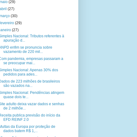
maio
(29)
abril
(27)
março
(30)
fevereiro
(29)
janeiro
(27)
Simples Nacional: Tributos referentes à
apuração d...
ANPD enfim se pronuncia sobre
vazamento de 220 mil...
Com pandemia, empresas passaram a
se preocupar mai...
Simples Nacional: Apenas 30% dos
pedidos para ades...
Dados de 223 milhões de brasileiros
são vazados na...
Simples Nacional: Pendências atingem
quase dois te...
Site adulto deixa vazar dados e senhas
de 2 milhõe...
Receita publica previsão do início da
EFD REINF 2.0
Multas da Europa por proteção de
dados batem R$ 1,...