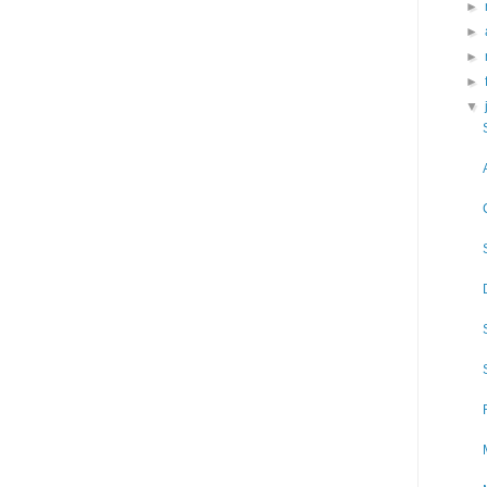
►
►
►
►
▼