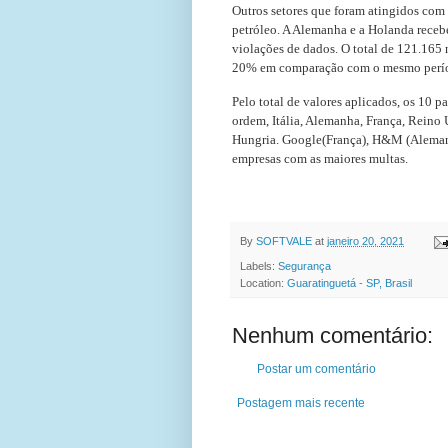
Outros setores que foram atingidos com 
petróleo. A Alemanha e a Holanda receb
violações de dados. O total de 121.165
20% em comparação com o mesmo perío
Pelo total de valores aplicados, os 10
ordem, Itália, Alemanha, França, Reino 
Hungria. Google(França), H&M (Alemanha
empresas com as maiores multas.
FONTE:PO
By
SOFTVALE
at
janeiro 20, 2021
Labels:
Segurança
Location:
Guaratinguetá - SP, Brasil
Nenhum comentário:
Postar um comentário
Postagem mais recente