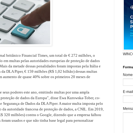
WINC
al britânico Financial Times, um total de € 272 milhões, o
do em multas pelas autoridades europeias de proteção de dados
Mais da metade dessas penalidades foram impostas pela Itália e
Formul
da DLA Piper, € 159 milhões (R$ 1,02 bilhão) dessas multas
Nome
um aumento de quase 40% sobre os primeiros 20 meses de
E-mai
de seus poderes este ano, emitindo multas por uma ampla
e proteção de dados da Europa”, disse Ewa Kurowska-Tober, co-
 e Segurança de Dados da DLA Piper. A maior multa imposta pelo
Mens
io da autoridade francesa de proteção de dados, a CNIL. Em 2019,
R$ 320 milhões) contra o Google, dizendo que a empresa falhou
 foram usados e que não tinha base legal para personalizar