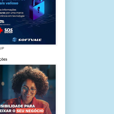
UP
ÇÕES