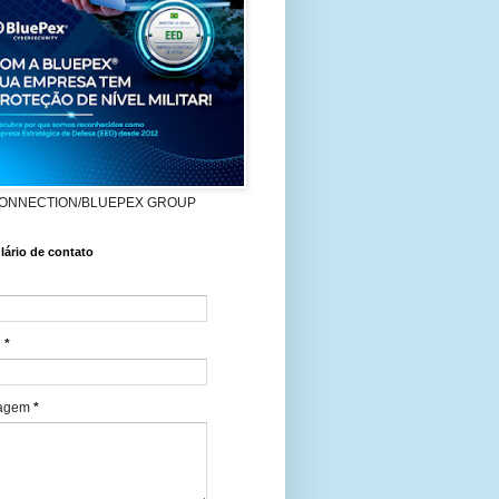
ONNECTION/BLUEPEX GROUP
ário de contato
l
*
agem
*