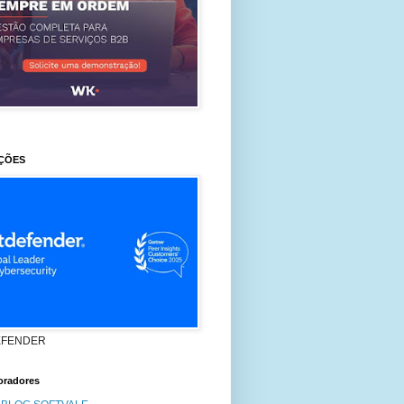
ÇÕES
EFENDER
oradores