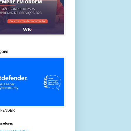
ÇÕES
EFENDER
oradores