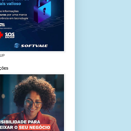
UP
ÇÕES