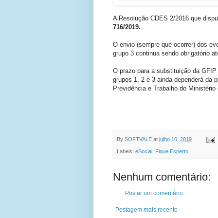
A Resolução CDES 2/2016 que dispu
716/2019.
O envio (sempre que ocorrer) dos eve
grupo 3 continua sendo obrigatório a
O prazo para a substituição da GFI
grupos 1, 2 e 3 ainda dependerá da p
Previdência e Trabalho do Ministéri
FONTE:POR
By
SOFTVALE
at
julho 10, 2019
Labels:
eSocial
,
Fique Esperto
Nenhum comentário:
Postar um comentário
Postagem mais recente