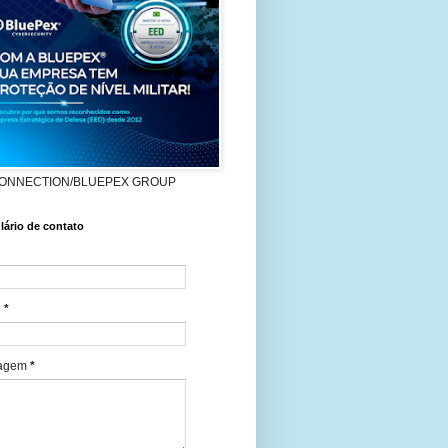
ONNECTION/BLUEPEX GROUP
ário de contato
l
*
agem
*