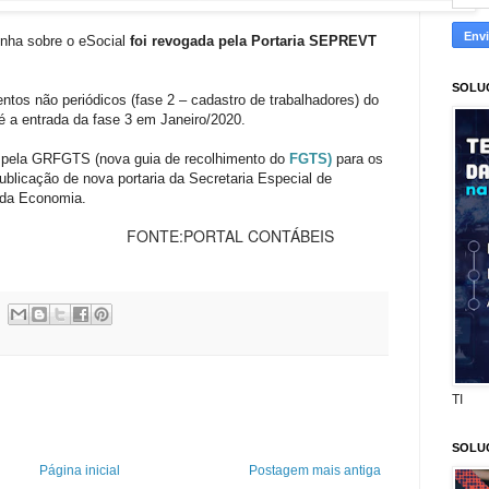
nha sobre o eSocial
foi revogada pela Portaria SEPREVT
SOLU
ntos não periódicos (fase 2 – cadastro de trabalhadores) do
té a entrada da fase 3 em Janeiro/2020.
P pela GRFGTS (nova guia de recolhimento do
FGTS)
para os
ublicação de nova portaria da Secretaria Especial de
o da Economia.
TAL CONTÁBEIS
TI
SOLU
Página inicial
Postagem mais antiga