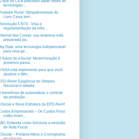
O que os CIOs precisam saber sobre as
tecnologias ...
Produtor Rural: Obrigatoriedade do
Livro Caixa tem...
Resolução CN74 - Visa a
regulamentação da infra ...
Internet das Coisas: sua empresa está
preparada pa...
Big Data: uma tecnologia indispensável
para uma ge...
O futuro do eSocial: Modernização e
próximos passo...
A NSA está implorando para que você
atualize o Win...
EFD-Reinf: Exigência do Simples
Nacional é adiada
8 benefícios de automatizar o controle
da produção...
eSocial e Nova Estrutura da EFD-Reinf
Custos Empresariais – Os Custos Fixos
estão inseri...
MEI: Entenda como funciona a emissão
de Nota Fiscal
ESocial – Portaria Altera o Cronograma
do eSocial ...