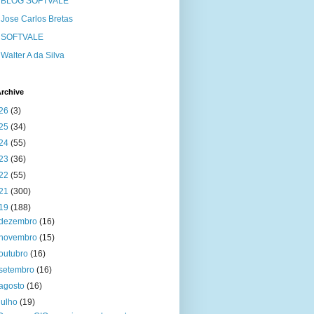
BLOG SOFTVALE
Jose Carlos Bretas
SOFTVALE
Walter A da Silva
rchive
26
(3)
25
(34)
24
(55)
23
(36)
22
(55)
21
(300)
19
(188)
dezembro
(16)
novembro
(15)
outubro
(16)
setembro
(16)
agosto
(16)
julho
(19)