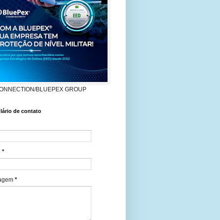
ONNECTION/BLUEPEX GROUP
ário de contato
l
*
agem
*