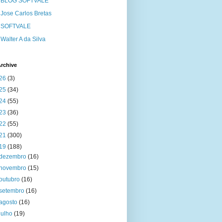
BLOG SOFTVALE
Jose Carlos Bretas
SOFTVALE
Walter A da Silva
rchive
26
(3)
25
(34)
24
(55)
23
(36)
22
(55)
21
(300)
19
(188)
dezembro
(16)
novembro
(15)
outubro
(16)
setembro
(16)
agosto
(16)
julho
(19)