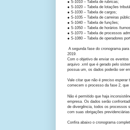
● S-1010 – Tabela de rubricas;
● S-1020 – Tabela de lotações tributá
● S-1030 – Tabela de cargos;
● S-1035 – Tabela de carreiras públi
● S-1040 – Tabela de funções;
● S-1050 – Tabela de horários /turnos
● S-1070 – Tabela de processos admini
● S-1080 – Tabela de operadores portu
A segunda fase do cronograma para 
2019.
Com o objetivo de enviar os eventos 
arquivo .xml que é gerado pelo sist
possua um, os dados poderão ser env
Vale citar que não é preciso esperar
comecem o processo da fase 2, que é
Não é permitido que haja inconsistên
empresa. Os dados serão confrontad
de divergência, todos os processos 
com suas obrigações previdenciárias 
Confira abaixo o cronograma completo