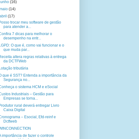
junho
(16)
maio
(14)
abril
(17)
Posso trocar meu software de gestão
para atender a...
Confira 7 dicas para melhorar o
desempenho na entr...
LGPD: O que é, como vai funcionar e o
que muda par...
Receita altera regras relativas à entrega
da DCTFWeb
Lotação tributária
O que é SST? Entenda a importância da
Segurança no...
Conheça o sistema HCM e eSocial
Custos Industriais – Gestão para
Empresas se torna...
Produtor rural deverá entregar Livro
Caixa Digital
Cronograma – Esocial, Efd-reinf e
Dctfweb
WINCONNECTION
A importância de fazer o controle