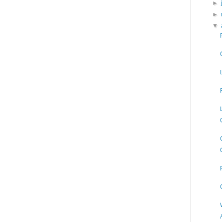
►
►
▼