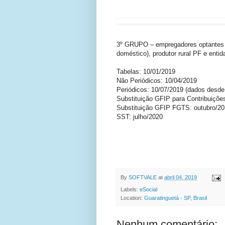
3º GRUPO – empregadores optantes
doméstico), produtor rural PF e entid
Tabelas: 10/01/2019
Não Periódicos: 10/04/2019
Periódicos: 10/07/2019 (dados desde 
Substituição GFIP para Contribuições
Substituição GFIP FGTS: outubro/2
SST: julho/2020
FONTE : JOR
By
SOFTVALE
at
abril 04, 2019
Labels:
eSocial
Location:
Guaratinguetá - SP, Brasil
Nenhum comentário: