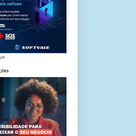
UP
ÇÕES