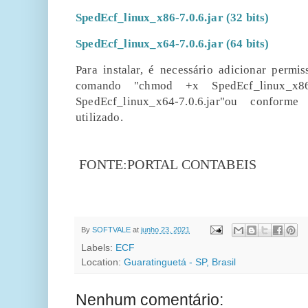
SpedEcf_linux_x86-7.0.6.jar (32 bits)
SpedEcf_linux_x64-7.0.6.jar (64 bits)
Para instalar, é necessário adicionar perm
comando "chmod +x SpedEcf_linux_x86
SpedEcf_linux_x64-7.0.6.jar"ou confor
utilizado.
FONTE:PORTAL CONTABEIS
By
SOFTVALE
at
junho 23, 2021
Labels:
ECF
Location:
Guaratinguetá - SP, Brasil
Nenhum comentário: