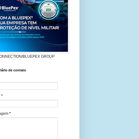
ONNECTION/BLUEPEX GROUP
ário de contato
l
*
agem
*
es. Ao final do