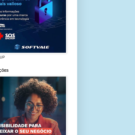
UP
ÇÕES