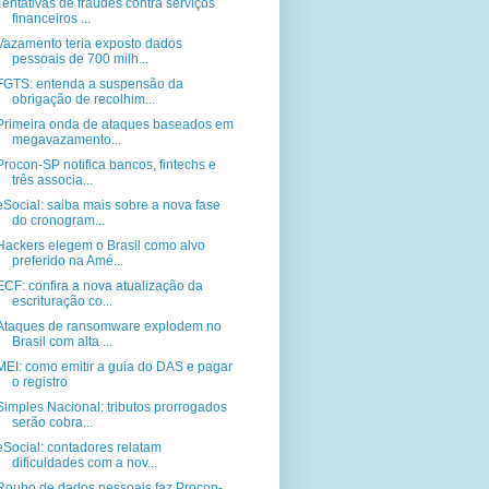
Tentativas de fraudes contra serviços
financeiros ...
Vazamento teria exposto dados
pessoais de 700 milh...
FGTS: entenda a suspensão da
obrigação de recolhim...
Primeira onda de ataques baseados em
megavazamento...
Procon-SP notifica bancos, fintechs e
três associa...
eSocial: saiba mais sobre a nova fase
do cronogram...
Hackers elegem o Brasil como alvo
preferido na Amé...
ECF: confira a nova atualização da
escrituração co...
Ataques de ransomware explodem no
Brasil com alta ...
MEI: como emitir a guia do DAS e pagar
o registro
Simples Nacional: tributos prorrogados
serão cobra...
eSocial: contadores relatam
dificuldades com a nov...
Roubo de dados pessoais faz Procon-