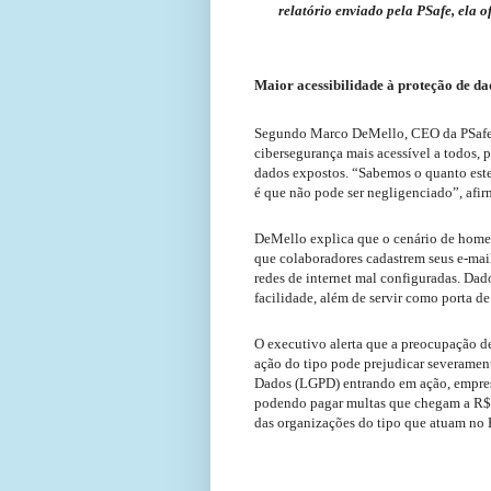
relatório enviado pela PSafe, ela 
Maior acessibilidade à proteção de da
Segundo Marco DeMello, CEO da PSafe, 
cibersegurança mais acessível a todos,
dados expostos. “Sabemos o quanto este
é que não pode ser negligenciado”, afir
DeMello explica que o cenário de home
que colaboradores cadastrem seus e-mail
redes de internet mal configuradas. Da
facilidade, além de servir como porta d
O executivo alerta que a preocupação d
ação do tipo pode prejudicar severament
Dados (LGPD) entrando em ação, empresa
podendo pagar multas que chegam a R$ 5
das organizações do tipo que atuam no B
FONTE:C