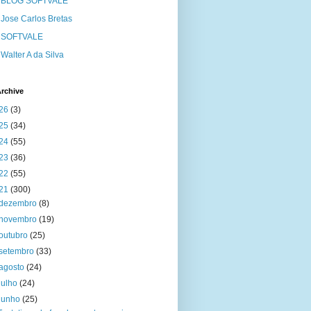
BLOG SOFTVALE
Jose Carlos Bretas
SOFTVALE
Walter A da Silva
rchive
26
(3)
25
(34)
24
(55)
23
(36)
22
(55)
21
(300)
dezembro
(8)
novembro
(19)
outubro
(25)
setembro
(33)
agosto
(24)
julho
(24)
junho
(25)