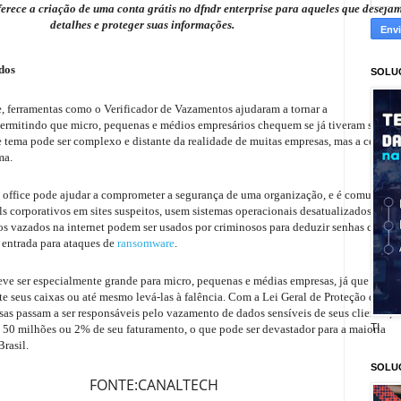
oferece a criação de uma conta grátis no dfndr enterprise para aqueles que deseja
detalhes e proteger suas informações.
dos
SOLU
ferramentas como o Verificador de Vazamentos ajudaram a tornar a
 permitindo que micro, pequenas e médios empresários chequem se já tiveram seus
 tema pode ser complexo e distante da realidade de muitas empresas, mas a certeza
ma.
 office pode ajudar a comprometer a segurança de uma organização, e é comum
s corporativos em sites suspeitos, usem sistemas operacionais desatualizados ou
dos vazados na internet podem ser usados por criminosos para deduzir senhas com
e entrada para ataques de
ransomware
.
eve ser especialmente grande para micro, pequenas e médias empresas, já que uma
e seus caixas ou até mesmo levá-las à falência. Com a Lei Geral de Proteção de
s passam a ser responsáveis pelo vazamento de dados sensíveis de seus clientes,
TI
0 milhões ou 2% de seu faturamento, o que pode ser devastador para a maioria
rasil.
SOLU
ANALTECH