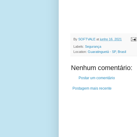
By
SOFTVALE
at
junho 16, 2021
Labels:
Segurança
Location:
Guaratinguetá - SP, Brasil
Nenhum comentário:
Postar um comentário
Postagem mais recente