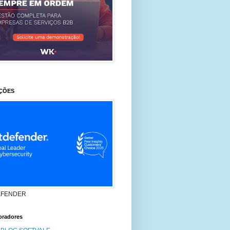
ÇÕES
EFENDER
oradores