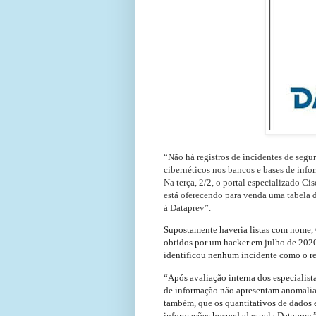
“Não há registros de incidentes de seg
cibernéticos nos bancos e bases de info
Na terça, 2/2, o portal especializado 
está oferecendo para venda uma tabela d
à Dataprev”.
Supostamente haveria listas com nome, C
obtidos por um hacker em julho de 2020
identificou nenhum incidente como o r
“Após avaliação interna dos especialista
de informação não apresentam anomalias
também, que os quantitativos de dados 
informações hospedadas pela Dataprev.