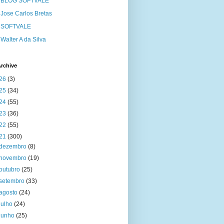
BLOG SOFTVALE
Jose Carlos Bretas
SOFTVALE
Walter A da Silva
rchive
26
(3)
25
(34)
24
(55)
23
(36)
22
(55)
21
(300)
dezembro
(8)
novembro
(19)
outubro
(25)
setembro
(33)
agosto
(24)
julho
(24)
junho
(25)