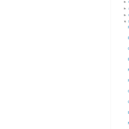
►
►
►
▼