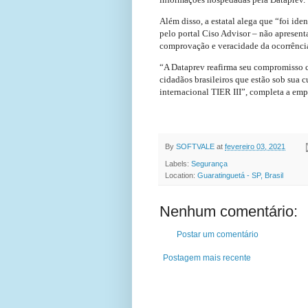
Além disso, a estatal alega que “foi id
pelo portal Ciso Advisor – não aprese
comprovação e veracidade da ocorrênci
“A Dataprev reafirma seu compromisso c
cidadãos brasileiros que estão sob sua 
internacional TIER III”, completa a emp
FONTE:CONV
By
SOFTVALE
at
fevereiro 03, 2021
Labels:
Segurança
Location:
Guaratinguetá - SP, Brasil
Nenhum comentário:
Postar um comentário
Postagem mais recente