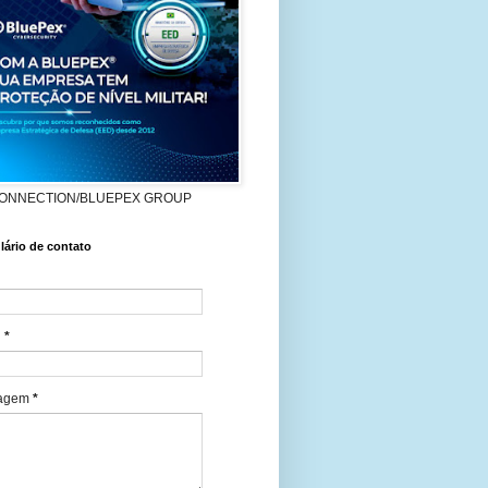
ONNECTION/BLUEPEX GROUP
ário de contato
l
*
agem
*