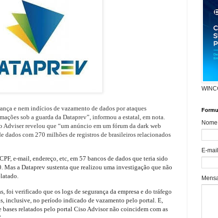
WINC
urança e nem indícios de vazamento de dados por ataques
Formul
rmações sob a guarda da Dataprev”, informou a estatal, em nota.
Nome
Ciso Adviser revelou que “um anúncio em um fórum da dark web
e dados com 270 milhões de registros de brasileiros relacionados
E-mai
PF, e-mail, endereço, etc, em 57 bancos de dados que teria sido
. Mas a Dataprev sustenta que realizou uma investigação que não
elatado.
Mens
s, foi verificado que os logs de segurança da empresa e do tráfego
, inclusive, no período indicado de vazamento pelo portal. E,
e bases relatados pelo portal Ciso Advisor não coincidem com as
”