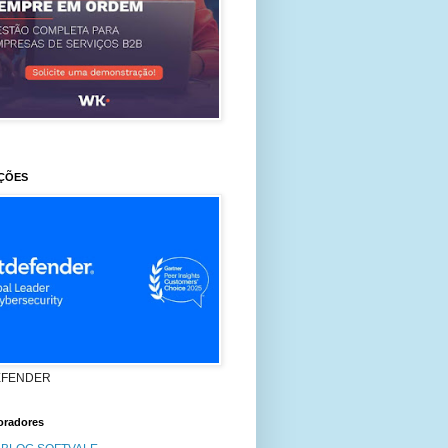
ÇÕES
EFENDER
oradores