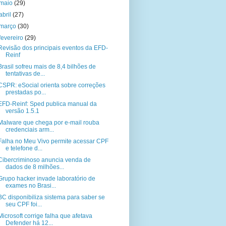
maio
(29)
abril
(27)
março
(30)
fevereiro
(29)
Revisão dos principais eventos da EFD-
Reinf
Brasil sofreu mais de 8,4 bilhões de
tentativas de...
CSPR: eSocial orienta sobre correções
prestadas po...
EFD-Reinf: Sped publica manual da
versão 1.5.1
Malware que chega por e-mail rouba
credenciais arm...
Falha no Meu Vivo permite acessar CPF
e telefone d...
Cibercriminoso anuncia venda de
dados de 8 milhões...
Grupo hacker invade laboratório de
exames no Brasi...
BC disponibiliza sistema para saber se
seu CPF foi...
Microsoft corrige falha que afetava
Defender há 12...