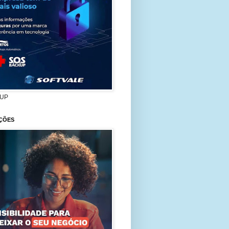
UP
ÇÕES