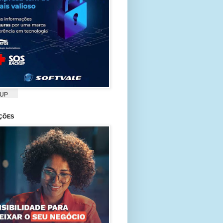
UP
ÇÕES