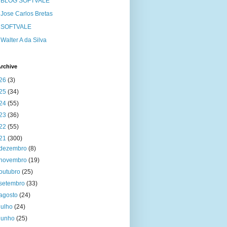
BLOG SOFTVALE
Jose Carlos Bretas
SOFTVALE
Walter A da Silva
rchive
26
(3)
25
(34)
24
(55)
23
(36)
22
(55)
21
(300)
dezembro
(8)
novembro
(19)
outubro
(25)
setembro
(33)
agosto
(24)
julho
(24)
junho
(25)