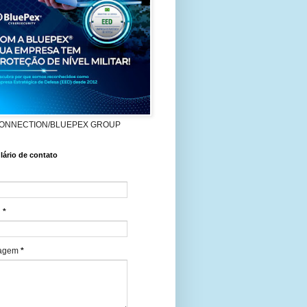
ONNECTION/BLUEPEX GROUP
ário de contato
l
*
agem
*