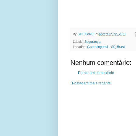
By
SOFTVALE
at
fevereiro 22, 2021
Labels:
Segurança
Location:
Guaratinguetá - SP, Brasil
Nenhum comentário:
Postar um comentário
Postagem mais recente