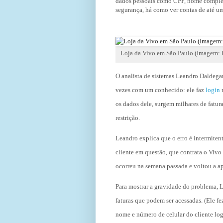
dados pessoais como CPF, nome completo
segurança, há como ver contas de até um a
Loja da Vivo em São Paulo (Imagem: F
O analista de sistemas Leandro Daldeg
vezes com um conhecido: ele faz
login
n
os dados dele, surgem milhares de fatu
restrição.
Leandro explica que o erro é intermitent
cliente em questão, que contrata o Vivo 
ocorreu na semana passada e voltou a a
Para mostrar a gravidade do problema, L
faturas que podem ser acessadas. (Ele 
nome e número de celular do cliente lo