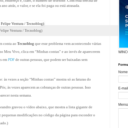
, endereço e, claro, o número de telefone. Com essa brecha de
no atrás, o valor, e se ela foi paga ou está atrasada.
elipe Ventura / Tecnoblog)
am conta ao
Tecnoblog
que esse problema vem acontecendo várias
o Meu Vivo, clica em “Minhas contas” e ao invés de aparecerem
WINC
ras em
PDF
de outras pessoas, que podem ser baixadas sem
Formul
Nome
e: às vezes a seção “Minhas contas” mostra só as faturas do
Pós; às vezes aparecem as cobranças de outras pessoas. Isso
E-mai
parecer nesta semana.
Mens
eandro gravou o vídeo abaixo, que mostra a lista gigante de
fez pequenas modificações no código da página para esconder o
gado.)