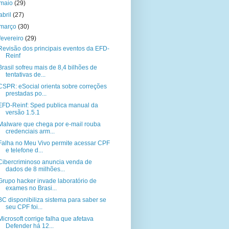
maio
(29)
abril
(27)
março
(30)
fevereiro
(29)
Revisão dos principais eventos da EFD-
Reinf
Brasil sofreu mais de 8,4 bilhões de
tentativas de...
CSPR: eSocial orienta sobre correções
prestadas po...
EFD-Reinf: Sped publica manual da
versão 1.5.1
Malware que chega por e-mail rouba
credenciais arm...
Falha no Meu Vivo permite acessar CPF
e telefone d...
Cibercriminoso anuncia venda de
dados de 8 milhões...
Grupo hacker invade laboratório de
exames no Brasi...
BC disponibiliza sistema para saber se
seu CPF foi...
Microsoft corrige falha que afetava
Defender há 12...