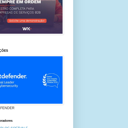
ÇÕES
EFENDER
oradores