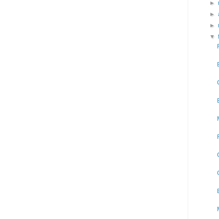
►
►
►
▼