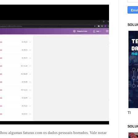
SOLU
TI
SOLU
lhou algumas faturas com os dados pessoais borrados. Vale notar