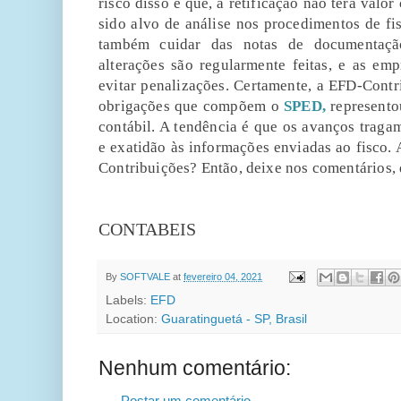
risco disso é que, a retificação não terá valo
sido alvo de análise nos procedimentos de fi
também cuidar das notas de documentaçã
alterações são regularmente feitas, e as em
evitar penalizações. Certamente, a EFD-Cont
obrigações que compõem o
SPED,
represento
contábil. A tendência é que os avanços tragam
e exatidão às informações enviadas ao fisco.
Contribuições? Então, deixe nos comentários,
FONTE:P
CONTABEIS
By
SOFTVALE
at
fevereiro 04, 2021
Labels:
EFD
Location:
Guaratinguetá - SP, Brasil
Nenhum comentário:
Postar um comentário