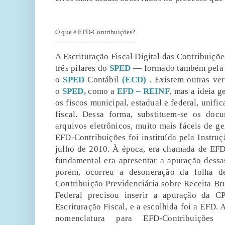
O que é EFD-Contribuições?
A Escrituração Fiscal Digital das Contribuiçõ
três pilares do
SPED
— formado também pel
o
SPED
Contábil
(ECD)
. Existem outras ve
o
SPED,
como a
EFD – REINF
, mas a ideia g
os fiscos municipal, estadual e federal, unifi
fiscal. Dessa forma, substituem-se os docu
arquivos eletrônicos, muito mais fáceis de ge
EFD-Contribuições foi instituída pela Instr
julho de 2010. À época, era chamada de EF
fundamental era apresentar a apuração dessa
porém, ocorreu a desoneração da folha d
Contribuição Previdenciária sobre Receita Br
Federal precisou inserir a apuração da 
Escrituração Fiscal, e a escolhida foi a EFD.
nomenclatura para EFD-Contribuiçõ